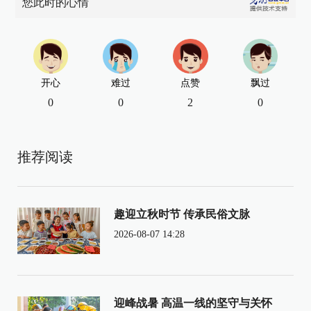
您此时的心情
开心
难过
点赞
飘过
0
0
2
0
推荐阅读
趣迎立秋时节 传承民俗文脉
2026-08-07 14:28
迎峰战暑 高温一线的坚守与关怀