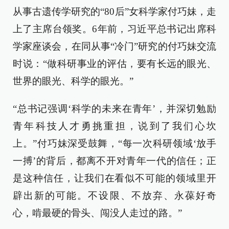
从事古遗传学研究的“80后”女科学家付巧妹，走
上了主席台领奖。6年前，习近平总书记出席科
学家座谈会，在同从事“冷门”研究的付巧妹交流
时说：“做科研事业的评估，要有长远的眼光、
世界的眼光、科学的眼光。”
“总书记强调‘科学的未来在青年’，并深切勉励
青年科技人才勇挑重担，说到了我们心坎
上。”付巧妹深受鼓舞，“每一次科研领域‘放手
一搏’的背后，都离不开对青年一代的信任；正
是这种信任，让我们在看似不可能的领域里开
辟出新的可能。不设限、不放弃、永葆好奇
心，啃最硬的骨头、闯没人走过的路。”