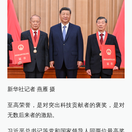
新华社记者 燕雁 摄
至高荣誉，是对突出科技贡献者的褒奖，是对
无数后来者的激励。
习近平总书记等党和国家领导人同两位最高奖