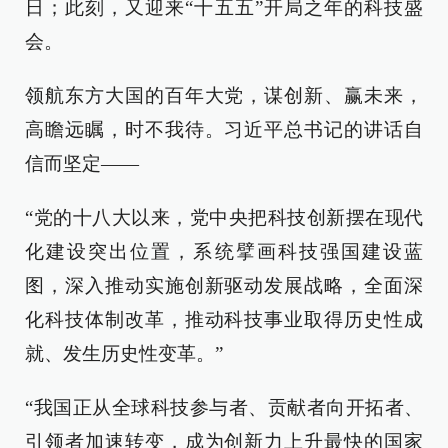
日；此刻，又迎来“十五五”开局之年的科技盛
会。
领航东方大国的百年大党，谋创新、赢未来，
高瞻远瞩，时不我待。习近平总书记的讲话自
信而坚定——
“党的十八大以来，党中央把科技创新摆在现代
化建设突出位置，系统擘画科技强国建设蓝
图，深入推动实施创新驱动发展战略，全面深
化科技体制改革，推动科技事业取得历史性成
就、发生历史性变革。”
“我国正从全球科技参与者、贡献者向开拓者、
引领者加速转变，成为创新力上升最快的国家