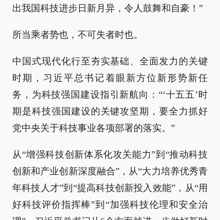
出我国科技进步日新月异，令人鼓舞和自豪！”
所当乘者势也，不可失者时也。
中国式现代化行至夯实基础、全面发力的关键
时期，习近平总书记着眼新方位新形势新任
务，为科技强国建设指引新航向：“‘十五五’时
期是科技强国建设的关键攻坚期，要全力抓好
党中央关于科技事业各项部署的落实。”
从“增强科技创新体系化攻关能力”到“推动科技
创新和产业创新深度融合”，从“大力培养优秀青
年科技人才”到“提高科技创新投入效能”，从“用
好科技评价指挥棒”到“加强科技伦理和安全治