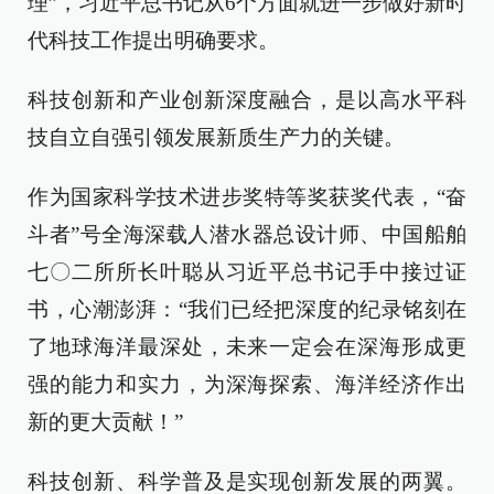
理”，习近平总书记从6个方面就进一步做好新时
代科技工作提出明确要求。
科技创新和产业创新深度融合，是以高水平科
技自立自强引领发展新质生产力的关键。
作为国家科学技术进步奖特等奖获奖代表，“奋
斗者”号全海深载人潜水器总设计师、中国船舶
七〇二所所长叶聪从习近平总书记手中接过证
书，心潮澎湃：“我们已经把深度的纪录铭刻在
了地球海洋最深处，未来一定会在深海形成更
强的能力和实力，为深海探索、海洋经济作出
新的更大贡献！”
科技创新、科学普及是实现创新发展的两翼。