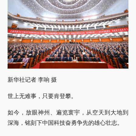
新华社记者 李响 摄
世上无难事，只要肯登攀。
如今，放眼神州、遍览寰宇，从空天到大地到
深海，铭刻下中国科技奋勇争先的雄心壮志。