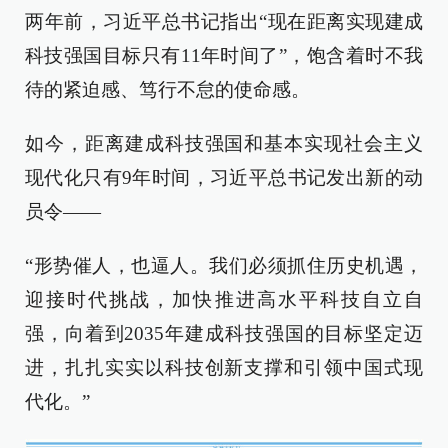
两年前，习近平总书记指出“现在距离实现建成
科技强国目标只有11年时间了”，饱含着时不我
待的紧迫感、笃行不怠的使命感。
如今，距离建成科技强国和基本实现社会主义
现代化只有9年时间，习近平总书记发出新的动
员令——
“形势催人，也逼人。我们必须抓住历史机遇，
迎接时代挑战，加快推进高水平科技自立自
强，向着到2035年建成科技强国的目标坚定迈
进，扎扎实实以科技创新支撑和引领中国式现
代化。”