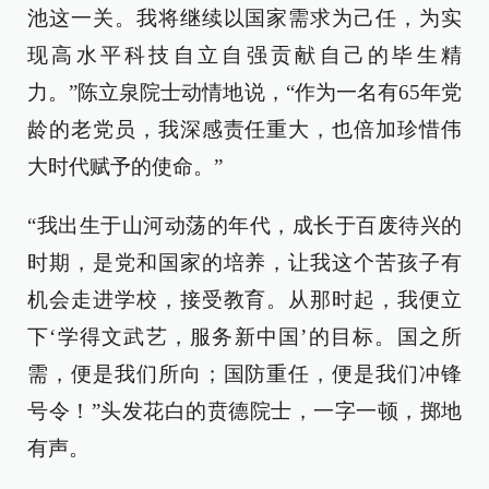
池这一关。我将继续以国家需求为己任，为实
现高水平科技自立自强贡献自己的毕生精
力。”陈立泉院士动情地说，“作为一名有65年党
龄的老党员，我深感责任重大，也倍加珍惜伟
大时代赋予的使命。”
“我出生于山河动荡的年代，成长于百废待兴的
时期，是党和国家的培养，让我这个苦孩子有
机会走进学校，接受教育。从那时起，我便立
下‘学得文武艺，服务新中国’的目标。国之所
需，便是我们所向；国防重任，便是我们冲锋
号令！”头发花白的贲德院士，一字一顿，掷地
有声。