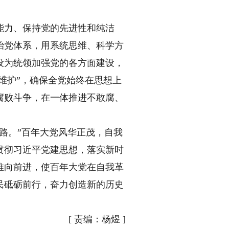
力、保持党的先进性和纯洁
治党体系，用系统思维、科学方
设为统领加强党的各方面建设，
维护”，确保全党始终在思想上
腐败斗争，在一体推进不敢腐、
路。”百年大党风华正茂，自我
贯彻习近平党建思想，落实新时
推向前进，使百年大党在自我革
民砥砺前行，奋力创造新的历史
[
责编：杨煜
]