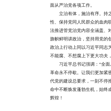
面从严治党各项工作。
立治有体，施治有序。持之以
性、保持党同人民群众的血肉
法推进管党治党内容全涵盖、
旗帜鲜明讲政治，坚持用党的创
政治上行动上同以习近平同志
不能腐、不想腐上下更大功夫
习近平总书记强调：“全面从
革命永不停歇。让我们更加紧
代党的建设总要求，一刻不停
命中不断焕发蓬勃生机，始终
辉煌！