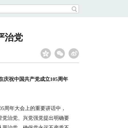
严治党
庆祝中国共产党成立105周年
5周年大会上的重要讲话中，
管党治党、兴党强党提出明确要
从严治党，确保党永远不变质不