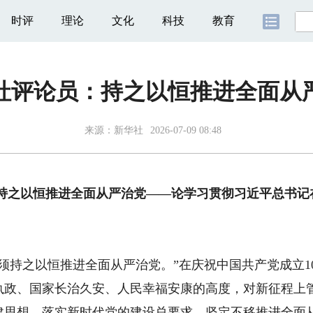
时评
理论
文化
科技
教育
社评论员：持之以恒推进全面从
来源：
新华社
2026-07-09 08:48
持之以恒推进全面从严治党——论学习贯彻习近平总书记在
持之以恒推进全面从严治党。”在庆祝中国共产党成立10
执政、国家长治久安、人民幸福安康的高度，对新征程上
建思想，落实新时代党的建设总要求，坚定不移推进全面