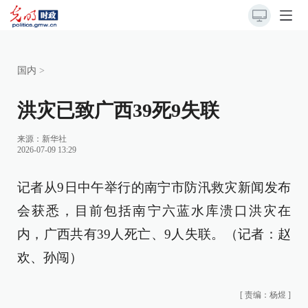
国内
>
洪灾已致广西39死9失联
来源：
新华社
2026-07-09 13:29
记者从9日中午举行的南宁市防汛救灾新闻发布
会获悉，目前包括南宁六蓝水库溃口洪灾在
内，广西共有39人死亡、9人失联。（记者：赵
欢、孙闯）
[
责编：杨煜
]