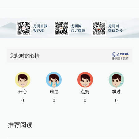
您此时的心情
开心
难过
点赞
飘过
0
0
0
0
推荐阅读