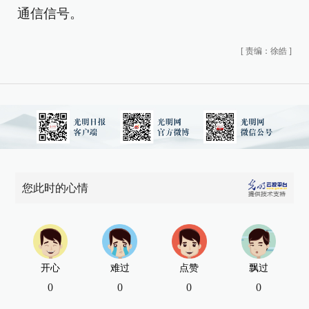
通信信号。
[
责编：徐皓
]
您此时的心情
开心
难过
点赞
飘过
0
0
0
0