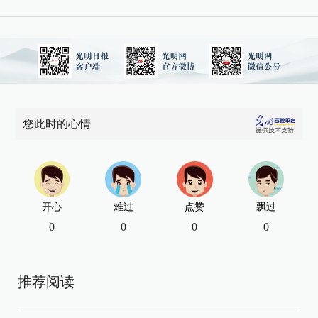
您此时的心情
开心
难过
点赞
飘过
0
0
0
0
推荐阅读