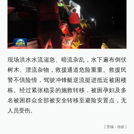
现场洪水水流湍急、暗流杂乱，水下遍布倒伏
树木、漂流杂物，救援通道危险重重。救援民
警不惧险情，驾驶冲锋艇逆流挺进抵近被困楼
栋。经过紧张稳妥的施救转移，被困孕妇及多
名被困群众全部被安全转移至避险安置点，无
人员受伤。
[
责编：徐皓
]