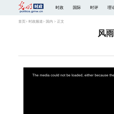
时政
国际
时评
理
首页
>
时政频道
>
国内
>
正文
风雨
This
is
a
The media could not be loaded, either because the 
modal
window.