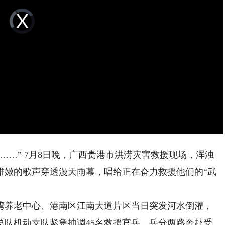
Video
Player
is
loading.
…” 7月8日晚，广西贵港市洪涝灾害救援现场，浑浊
稚嫩的歌声穿透漫天雨幕，唱给正在奋力救援他们的“武
养老中心、港南区江南大道片区当日突发河水倒灌，
总队机动支队紧急抽调45名救援官兵，兵分两路奔赴受