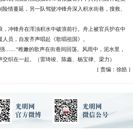
制险情蔓延，另一队驾驶冲锋舟深入积水街巷，搜救、
，冲锋舟在浑浊积水中破浪前行。舟上被官兵护在中
援人员，自发齐声唱起《歌唱祖国》。
……”稚嫩的歌声在街巷间回荡。风雨中，泥水里，
声交织在一起。（雷琦竣、陈鑫、杨宝律、梁力）
[
责编：徐皓
]