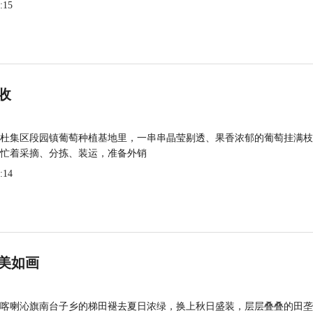
:15
收
杜集区段园镇葡萄种植基地里，一串串晶莹剔透、果香浓郁的葡萄挂满枝
忙着采摘、分拣、装运，准备外销
:14
美如画
喀喇沁旗南台子乡的梯田褪去夏日浓绿，换上秋日盛装，层层叠叠的田垄