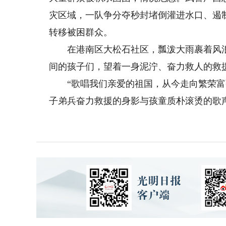
灾区域，一队争分夺秒封堵倒灌进水口、遏
转移被困群众。
在港南区大松石社区，瓢泼大雨裹着风浪
间的孩子们，望着一身泥泞、奋力救人的救
“歌唱我们亲爱的祖国，从今走向繁荣富强
子弟兵奋力救援的身影与孩童质朴滚烫的歌