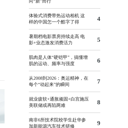
向“新”而行
体验式消费带热运动相机
这
4
样的中国怎一个酷字了得
暑期档电影票房持续走高 电
5
影+业态激发消费活力
肌肉是人体“硬铠甲”，搞懂增
6
肌的运动、频率与强度
从2008到2026：奥运精神，在
7
每个“动起来”的瞬间
就业疲软+通胀顽固+白宫施压
8
美联储或再陷两难
南非6所技术院校学生赴华参
9
加新能源汽车技术研修