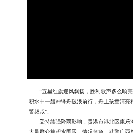
“五星红旗迎风飘扬，胜利歌声多么响亮…
积水中一艘冲锋舟破浪前行，舟上孩童清亮
警叔叔”。
受持续强降雨影响，贵港市港北区康乐湾
大量群众被积水围困，情况危急。武警广西