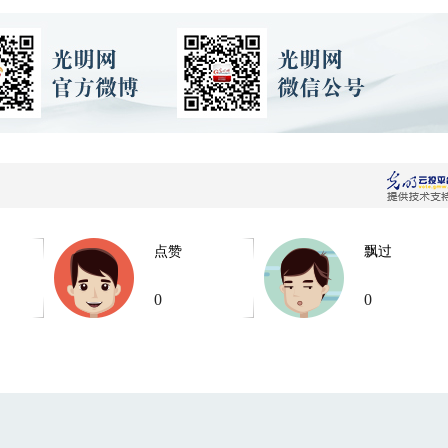
点赞
飘过
0
0