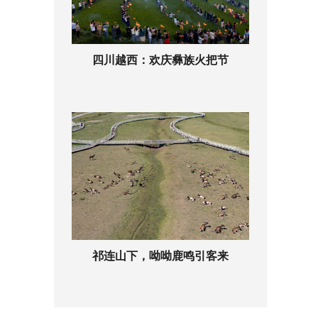
四川越西：欢庆彝族火把节
祁连山下，呦呦鹿鸣引客来