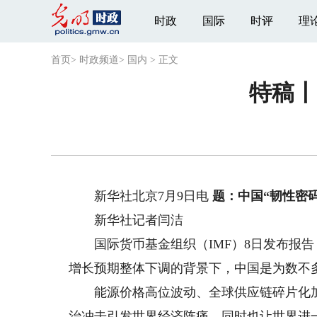
时政
国际
时评
理
首页
>
时政频道
>
国内
>
正文
特稿丨
新华社北京7月9日电
题：中国“韧性密码
新华社记者闫洁
国际货币基金组织（IMF）8日发布报告，
增长预期整体下调的背景下，中国是为数不
能源价格高位波动、全球供应链碎片化加
治冲击引发世界经济阵痛，同时也让世界进