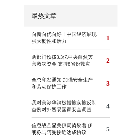
最热文章
向新向优向好！中国经济展现
1
强大韧性和活力
两部门预拨3.3亿中央自然灾
2
害救灾资金 支持8省份救灾
全总印发通知 加强安全生产
3
和劳动保护工作
我对美涉华消极措施实施反制
4
首例对外贸易国家安全调查
信息战凸显美伊局势胶着
伊
5
朗称与阿曼接近达成协议