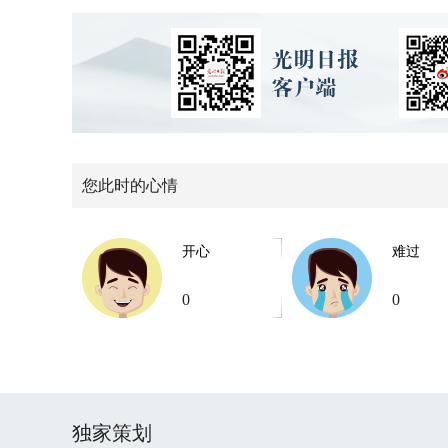
您此时的心情
开心
难过
0
0
独家策划