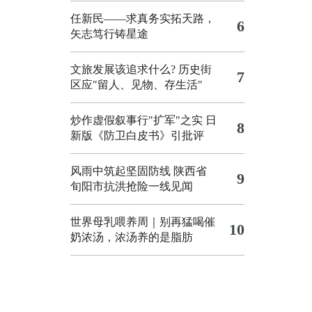
任新民——求真务实拓天路，
6
矢志笃行铸星途
文旅发展该追求什么?
历史街
7
区应"留人、见物、存生活"
炒作虚假叙事行"扩军"之实
日
8
新版《防卫白皮书》引批评
风雨中筑起坚固防线 陕西省
9
旬阳市抗洪抢险一线见闻
世界母乳喂养周｜别再猛喝催
10
奶浓汤，浓汤养的是脂肪