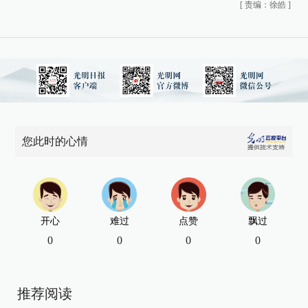
[
责编：徐皓
]
您此时的心情
开心
难过
点赞
飘过
0
0
0
0
推荐阅读