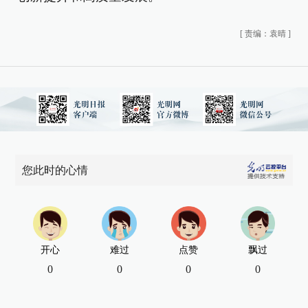
[
责编：袁晴
]
您此时的心情
开心
难过
点赞
飘过
0
0
0
0