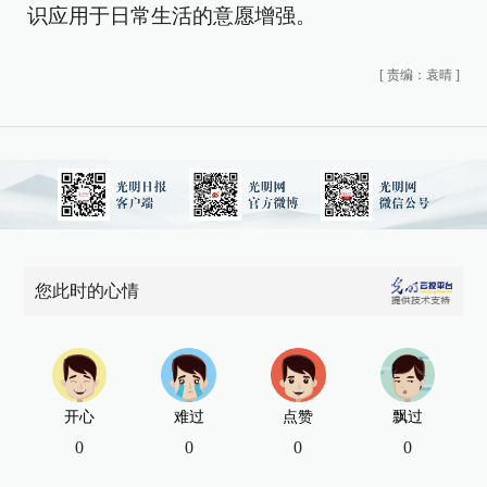
识应用于日常生活的意愿增强。
[
责编：袁晴
]
您此时的心情
开心
难过
点赞
飘过
0
0
0
0