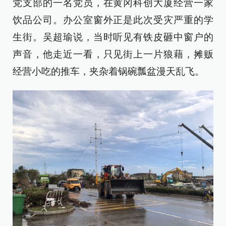
党支部的一名党员，在黄冈科创大厦经营一家
饮品公司。办公室窗外正是此次受灾严重的学
生街。吴超瑜说，当时听见有铁皮砸中窗户的
声音，他走近一看，只见街上一片狼藉，摊贩
经营小吃的推车，夹杂着锅碗瓢盆漫天乱飞。