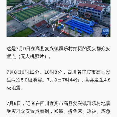
7
为
这是7月9日在高县复兴镇群乐村拍摄的受灾群众安
置点（无人机照片）。
7
生
7月8日6时12分、10时8分，四川省宜宾市高县发
级
生两次5.0级地震。7月9日7时44分，高县发生4.8
级地震。
7
受
7月9日，记者在四川宜宾市高县复兴镇群乐村地震
照
受灾群众安置点看到，帐篷、折叠床、凉被、应急