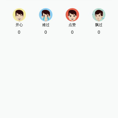
新
[责
开心
难过
点赞
飘过
0
0
0
0