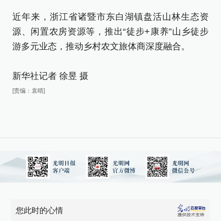
近年来，浙江省诸暨市东白湖镇盘活山林生态资
7
源、闲置农房资源等，推出“徒步+康养”山乡徒步
游多元业态，推动乡村农文旅体商深度融合。
7
道
新华社记者 徐昱 摄
子
及
[责编：袁晴]
打
活
子
近
源
游
您此时的心情