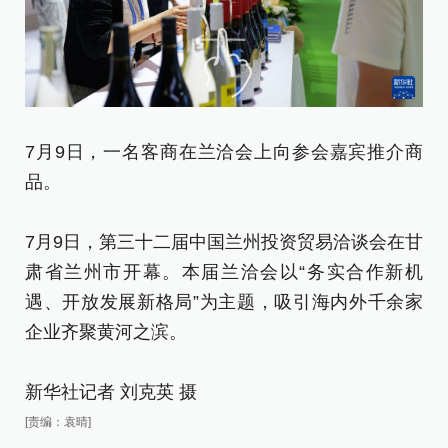
7月9日，一名客商在兰洽会上向参会嘉宾推介商
这
品。
7
7月9日，第三十二届中国兰州投资贸易洽谈会在甘
肃
肃省兰州市开幕。本届兰洽会以“务实合作新机
遇
遇、开放发展新格局”为主题，吸引海内外千余家
企
企业齐聚黄河之滨。
新
新华社记者 刘克英 摄
[责
[责编：袁晴]