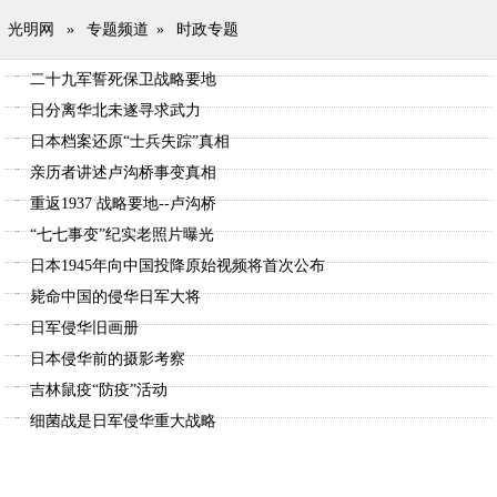
光明网
»
专题频道
»
时政专题
二十九军誓死保卫战略要地
日分离华北未遂寻求武力
日本档案还原“士兵失踪”真相
亲历者讲述卢沟桥事变真相
重返1937 战略要地--卢沟桥
“七七事变”纪实老照片曝光
日本1945年向中国投降原始视频将首次公布
毙命中国的侵华日军大将
日军侵华旧画册
日本侵华前的摄影考察
吉林鼠疫“防疫”活动
细菌战是日军侵华重大战略