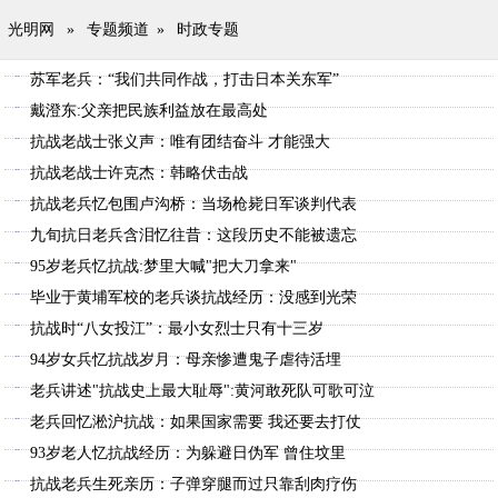
光明网
»
专题频道
»
时政专题
苏军老兵：“我们共同作战，打击日本关东军”
戴澄东:父亲把民族利益放在最高处
抗战老战士张义声：唯有团结奋斗 才能强大
抗战老战士许克杰：韩略伏击战
抗战老兵忆包围卢沟桥：当场枪毙日军谈判代表
九旬抗日老兵含泪忆往昔：这段历史不能被遗忘
95岁老兵忆抗战:梦里大喊"把大刀拿来"
毕业于黄埔军校的老兵谈抗战经历：没感到光荣
抗战时“八女投江”：最小女烈士只有十三岁
94岁女兵忆抗战岁月：母亲惨遭鬼子虐待活埋
老兵讲述"抗战史上最大耻辱":黄河敢死队可歌可泣
老兵回忆淞沪抗战：如果国家需要 我还要去打仗
93岁老人忆抗战经历：为躲避日伪军 曾住坟里
抗战老兵生死亲历：子弹穿腿而过只靠刮肉疗伤