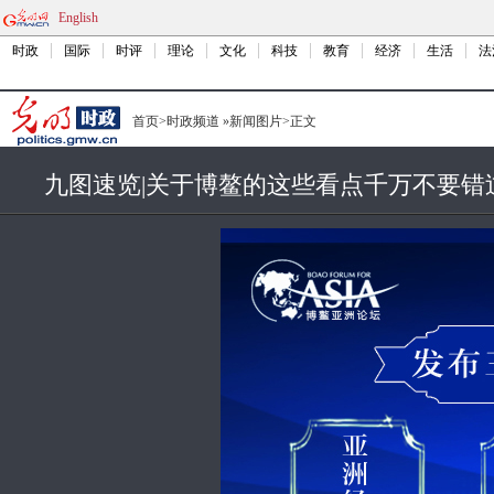
English
时政
国际
时评
理论
文化
科技
教育
经济
生活
法
首页
>
时政频道
»
新闻图片
>
正文
九图速览|关于博鳌的这些看点千万不要错