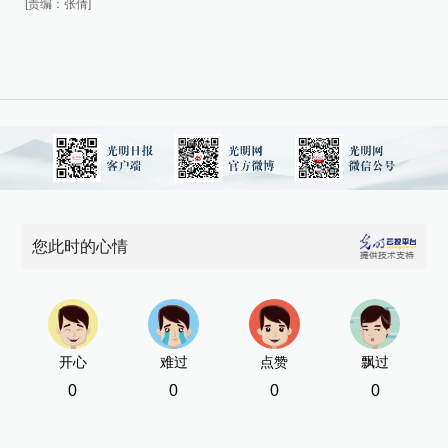
[责编：张倩]
[责
您此时的心情
开心
难过
点赞
飘过
0
0
0
0