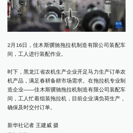
2月16日，佳木斯骥驰拖拉机制造有限公司装配车
2
间，工人进行装配作业。
间
时下，黑龙江省农机生产企业开足马力生产订单农
时
机产品，满足春耕备耕市场需求。在拖拉机专业制
机
造企业——佳木斯骥驰拖拉机制造有限公司装配车
造
间，工人忙着组装拖拉机，目前企业满负荷生产，
间
确保及时交付订单。
确
新华社记者 王建威 摄
新