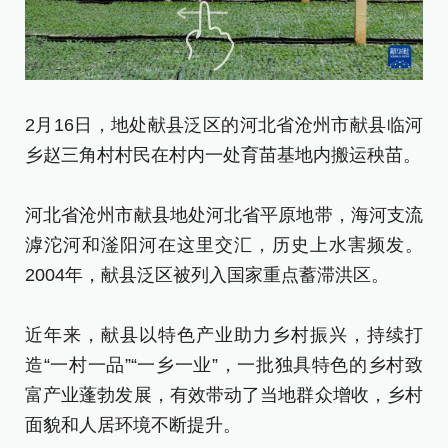
2
2月16日，地处献县泛区的河北省沧州市献县临河
乡
乡赵三角村村民在村内一处育苗基地内搬运秧苗。
新
河北省沧州市献县地处河北省平原地带，海河支流
[责
滹沱河和滏阳河在这里交汇，历史上水害频发。
2004年，献县泛区被列入国家重点蓄滞洪区。
近年来，献县以特色产业助力乡村振兴，持续打
造“一村一品”“一乡一业”，一批独具特色的乡村致
富产业蓬勃发展，有效带动了当地群众增收，乡村
面貌和人居环境不断提升。