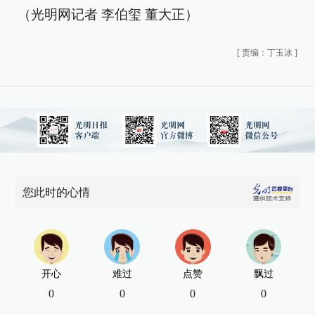
（光明网记者 李伯玺 董大正）
[
责编：丁玉冰
]
您此时的心情
开心
难过
点赞
飘过
0
0
0
0