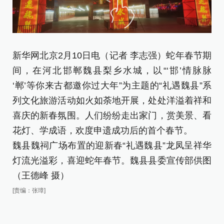
新华网北京2月10日电（记者 李志强）蛇年春节期
间，在河北邯郸魏县梨乡水城，以“‘邯’情脉脉
魏
‘郸’等你来古都邀你过大年”为主题的“礼遇魏县”系
县
列文化旅游活动如火如荼地开展，处处洋溢着祥和
喜庆的新春氛围。人们纷纷走出家门，赏美景、看
在
花灯、学成语，欢度申遗成功后的首个春节。
乐
魏县魏祠广场布置的迎新春“礼遇魏县”龙凤呈祥华
临
灯流光溢彩，喜迎蛇年春节。魏县县委宣传部供图
娜
（王德峰 摄）
[责
[责编：张璋]