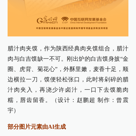
腊汁肉夹馍，作为陕西经典肉夹馍组合，腊汁
肉与白吉馍缺一不可。刚出炉的白吉馍身披“金
圈、虎背、菊花心”，外酥里嫩，麦香十足，顺
边横拉一刀，馍便轻松张口，此时将剁碎的腊
汁肉夹入，再浇少许卤汁，一口下去馍脆肉
糯，唇齿留香。（设计：赵鹏超 制作：曾震
宇）
部分图片元素由AI生成