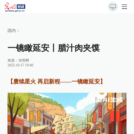
国内
>
一镜瞰延安丨腊汁肉夹馍
来源：
光明网
2025-10-17 19:40
【赓续星火 再启新程——一镜瞰延安】