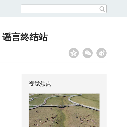
 谣言终结站
视觉焦点