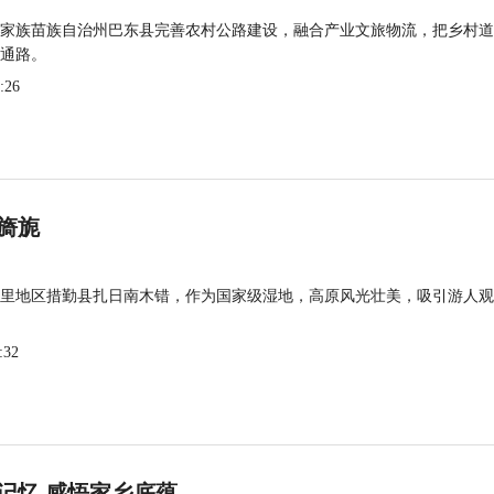
家族苗族自治州巴东县完善农村公路建设，融合产业文旅物流，把乡村道
通路。
:26
旖旎
里地区措勤县扎日南木错，作为国家级湿地，高原风光壮美，吸引游人观
:32
记忆 感悟家乡底蕴