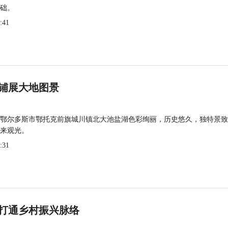
础。
:41
铺展大地图景
鄂尔多斯市鄂托克前旗城川镇北大池盐湖色彩绚丽，历史悠久，独特景致
来观光。
:31
打通乡村振兴脉络