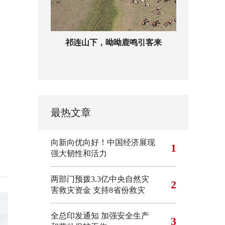
祁连山下，呦呦鹿鸣引客来
最热文章
向新向优向好！中国经济展现
1
强大韧性和活力
两部门预拨3.3亿中央自然灾
2
害救灾资金 支持8省份救灾
全总印发通知 加强安全生产
3