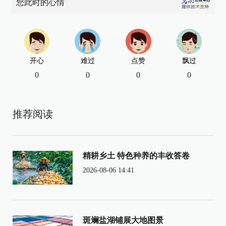
您此时的心情
开心
难过
点赞
飘过
0
0
0
0
推荐阅读
精耕乡土 特色种养的丰收答卷
2026-08-06 14:41
斑斓盐湖铺展大地图景