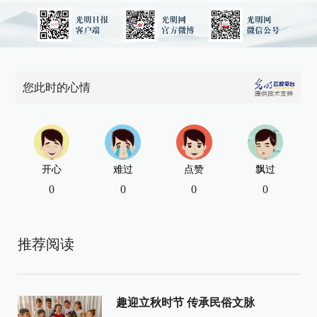
您此时的心情
开心
难过
点赞
飘过
0
0
0
0
推荐阅读
趣迎立秋时节 传承民俗文脉