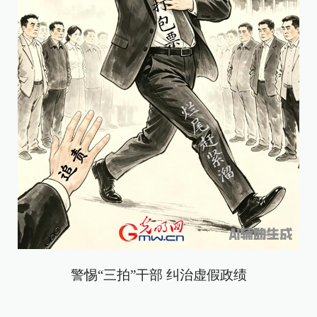
警惕“三拍”干部 纠治虚假政绩