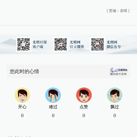
[
责编：袁晴
]
您此时的心情
开心
难过
点赞
飘过
0
0
0
0