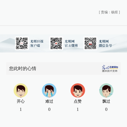
[
责编：杨煜
]
您此时的心情
开心
难过
点赞
飘过
1
0
1
0