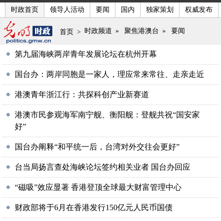
时政首页
领导人活动
要闻
国内
独家策划
权威发布
时政频道
»
聚焦港澳台
»
要闻
首页
>
第九届海峡两岸青年发展论坛在杭州开幕
国台办：两岸同胞是一家人，理应常来常往、走亲走近
港澳青年浙江行：共探科创产业新赛道
港澳市民参观海军南宁舰、衡阳舰：登舰共祝“国安家
好”
国台办阐释“和平统一后，台湾对外交往会更好”
台当局扬言查处海峡论坛签约相关业者 国台办回应
“磁吸”效应显著 香港登顶全球最大财富管理中心
财政部将于6月在香港发行150亿元人民币国债