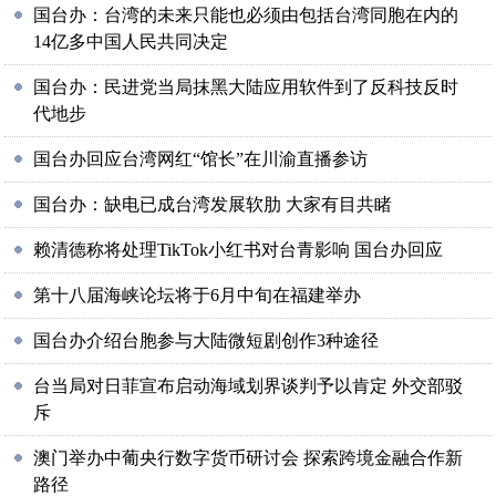
国台办：台湾的未来只能也必须由包括台湾同胞在内的
14亿多中国人民共同决定
国台办：民进党当局抹黑大陆应用软件到了反科技反时
代地步
国台办回应台湾网红“馆长”在川渝直播参访
国台办：缺电已成台湾发展软肋 大家有目共睹
赖清德称将处理TikTok小红书对台青影响 国台办回应
第十八届海峡论坛将于6月中旬在福建举办
国台办介绍台胞参与大陆微短剧创作3种途径
台当局对日菲宣布启动海域划界谈判予以肯定 外交部驳
斥
澳门举办中葡央行数字货币研讨会 探索跨境金融合作新
路径