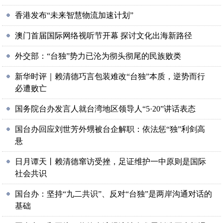
香港发布“未来智慧物流加速计划”
澳门首届国际网络视听节开幕 探讨文化出海新路径
外交部：“台独”势力已沦为彻头彻尾的民族败类
新华时评｜赖清德巧言包装难改“台独”本质，逆势而行
必遭败亡
国务院台办发言人就台湾地区领导人“5·20”讲话表态
国台办回应刘世芳外甥被台企解职：依法惩“独”利剑高
悬
日月谭天丨赖清德窜访受挫，足证维护一中原则是国际
社会共识
国台办：坚持“九二共识”、反对“台独”是两岸沟通对话的
基础