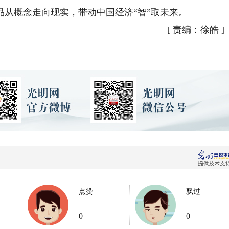
从概念走向现实，带动中国经济“智”取未来。
[
责编：徐皓
]
点赞
飘过
0
0