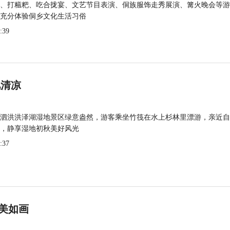
、打糍粑、吃合拢宴、文艺节目表演、侗族服饰走秀展演、篝火晚会等游
充分体验侗乡文化生活习俗
:39
觅清凉
泗洪洪泽湖湿地景区绿意盎然，游客乘坐竹筏在水上杉林里漂游，亲近自
，静享湿地初秋美好风光
:37
美如画