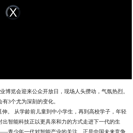
Video
Player
is
loading.
产业博览会迎来公众开放日，现场人头攒动，气氛热烈。
会有3个尤为深刻的变化。
伸。 从学龄前儿童到中小学生，再到高校学子，年轻
射出智能科技正以更具亲和力的方式走进下一代的生
——青少年一代对智能产业的关注，正是中国未来竞争