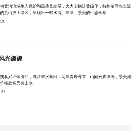
动黄河流域生态保护和高质量发展，大力实施沿黄绿化，持续治理水土流
的荒山披上绿装，呈现出一幅水清、岸绿、景美的生态画卷
:30
风光旖旎
朔县兴坪镇漓江，漓江碧水萦回，两岸青峰耸立，山间云雾缭绕，景美如
竹筏欣赏秀美山水
:21