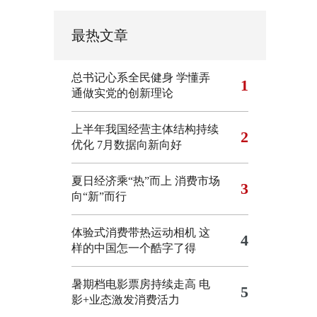
最热文章
总书记心系全民健身
学懂弄
1
通做实党的创新理论
上半年我国经营主体结构持续
2
优化
7月数据向新向好
夏日经济乘“热”而上 消费市场
3
向“新”而行
体验式消费带热运动相机
这
4
样的中国怎一个酷字了得
暑期档电影票房持续走高 电
5
影+业态激发消费活力