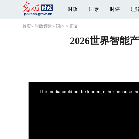
时政
国际
时评
理
首页
>
时政频道
>
国内
>
正文
2026世界智
This
is
a
The media could not be loaded, either because the 
modal
window.