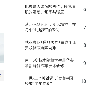
肌肉是人体“硬铠甲”，搞懂增
6
肌的运动、频率与强度
从2008到2026：奥运精神，在
7
每个“动起来”的瞬间
就业疲软+通胀顽固+白宫施压
8
美联储或再陷两难
南非6所技术院校学生赴华参
9
加新能源汽车技术研修
一见·三个关键词，读懂中国
10
经济“半年答卷”