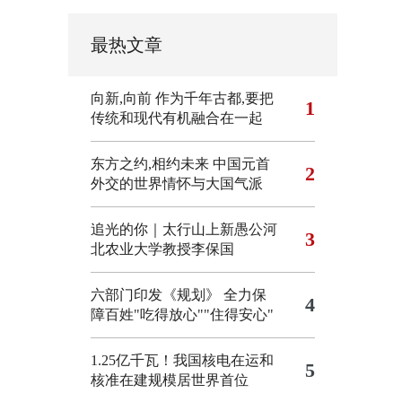
最热文章
向新,向前
作为千年古都,要把
1
传统和现代有机融合在一起
东方之约,相约未来 中国元首
2
外交的世界情怀与大国气派
追光的你｜太行山上新愚公河
3
北农业大学教授李保国
六部门印发《规划》 全力保
4
障百姓"吃得放心""住得安心"
1.25亿千瓦！我国核电在运和
5
核准在建规模居世界首位