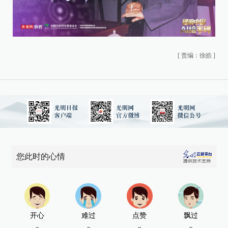
[
责编：徐皓
]
您此时的心情
开心
难过
点赞
飘过