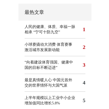
最热文章
人民的健康、体质、幸福一脉
1
相承
“宁可十防九空”
小球赛撬动大消费 体育赛事
2
激活城市发展新动能
“向着建设体育强国、健康中
3
国的目标不断迈进”
最是真情暖人心 中国元首外
4
交的世界情怀与大国气派
上半年规模以上工业中小企业
5
增加值同比增长5.8%