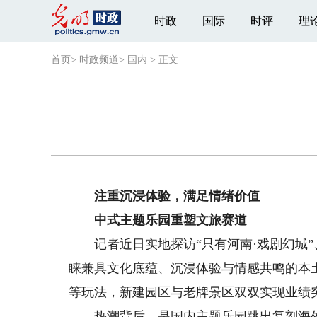
时政
国际
时评
理
首页
>
时政频道
>
国内
>
正文
注重沉浸体验，满足情绪价值
中式主题乐园重塑文旅赛道
记者近日实地探访“只有河南·戏剧幻城”
睐兼具文化底蕴、沉浸体验与情感共鸣的本
等玩法，新建园区与老牌景区双双实现业绩突
热潮背后，是国内主题乐园跳出复刻海外、