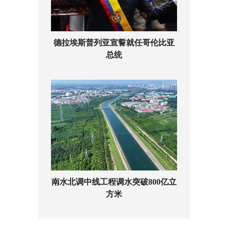
德拉埃斯普列亚宣誓就任哥伦比亚
总统
南水北调中线工程调水突破800亿立
方米