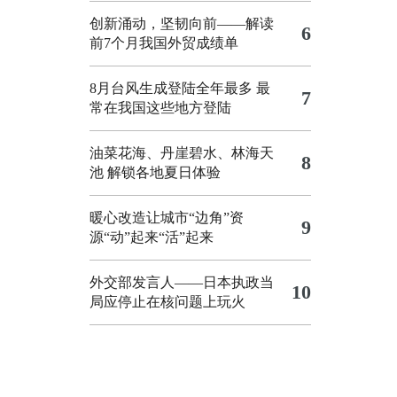
创新涌动，坚韧向前——解读
6
前7个月我国外贸成绩单
8月台风生成登陆全年最多 最
7
常在我国这些地方登陆
油菜花海、丹崖碧水、林海天
8
池 解锁各地夏日体验
暖心改造让城市“边角”资
9
源“动”起来“活”起来
外交部发言人——日本执政当
10
局应停止在核问题上玩火