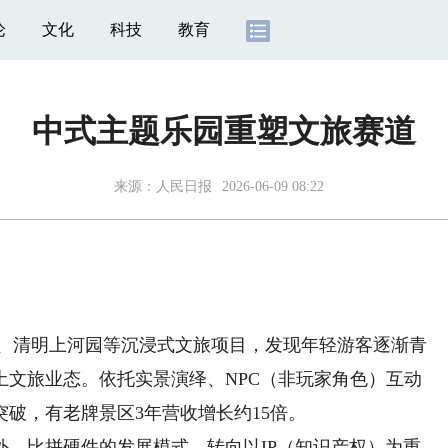
论
文化
科技
教育
中式主题乐园重塑文旅赛道
来源：
人民日报
2026-06-09 08:22
、清明上河园等沉浸式文旅项目，发现年轻游客逐渐青
土文旅业态。依托实景演绎、NPC（非玩家角色）互动
破，有老牌景区3年营收增长约15倍。
比拼硬件的发展模式，转向以IP（知识产权）为重