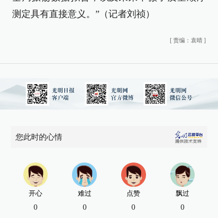
测定具有直接意义。”（记者刘祯）
[
责编：袁晴
]
您此时的心情
开心
难过
点赞
飘过
0
0
0
0