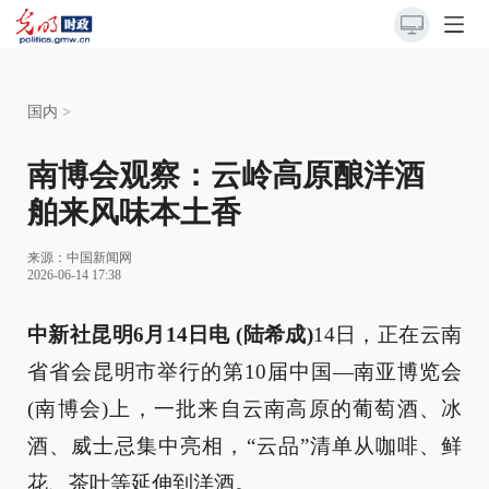
国内
>
南博会观察：云岭高原酿洋酒
舶来风味本土香
来源：
中国新闻网
2026-06-14 17:38
中新社昆明6月14日电 (陆希成)
14日，正在云南
省省会昆明市举行的第10届中国—南亚博览会
(南博会)上，一批来自云南高原的葡萄酒、冰
酒、威士忌集中亮相，“云品”清单从咖啡、鲜
花、茶叶等延伸到洋酒。