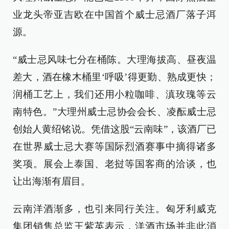
业龙头帝亚吉欧在中国首个威士忌酒厂落子洱
源。
“威士忌风味七分在桶陈。大理海拔高、昼夜温
差大，酒在橡木桶里‘呼吸’得更勤、熟成更快；
润桶工艺上，我们还用小粒咖啡、滇玫瑰等云
南特色。”大理州威士忌协会会长、凌酝威士忌
创始人黄绍铭说。凭借这股“云南味”，该酒厂已
在世界威士忌大赛等国际烈酒赛事中摘得诸多
奖项。展会上泰国、老挝等国客商的洽谈，也
让出海渐有眉目。
云南洋酒渐多，也引来同行关注。匈牙利威克
集团销售总监王紫英表示，洋酒市场并非此消