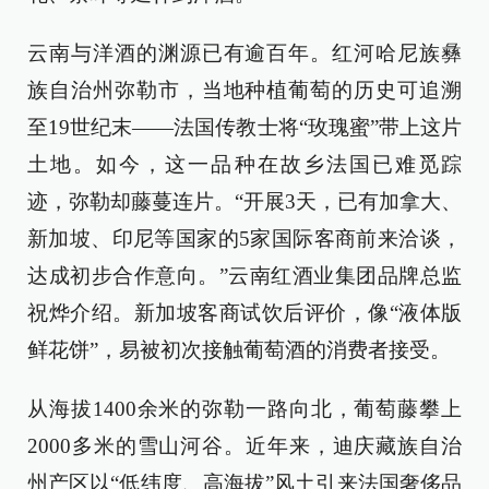
云南与洋酒的渊源已有逾百年。红河哈尼族彝
族自治州弥勒市，当地种植葡萄的历史可追溯
至19世纪末——法国传教士将“玫瑰蜜”带上这片
土地。如今，这一品种在故乡法国已难觅踪
迹，弥勒却藤蔓连片。“开展3天，已有加拿大、
新加坡、印尼等国家的5家国际客商前来洽谈，
达成初步合作意向。”云南红酒业集团品牌总监
祝烨介绍。新加坡客商试饮后评价，像“液体版
鲜花饼”，易被初次接触葡萄酒的消费者接受。
从海拔1400余米的弥勒一路向北，葡萄藤攀上
2000多米的雪山河谷。近年来，迪庆藏族自治
州产区以“低纬度、高海拔”风土引来法国奢侈品