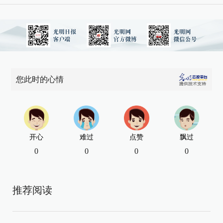
您此时的心情
开心
难过
点赞
飘过
0
0
0
0
推荐阅读