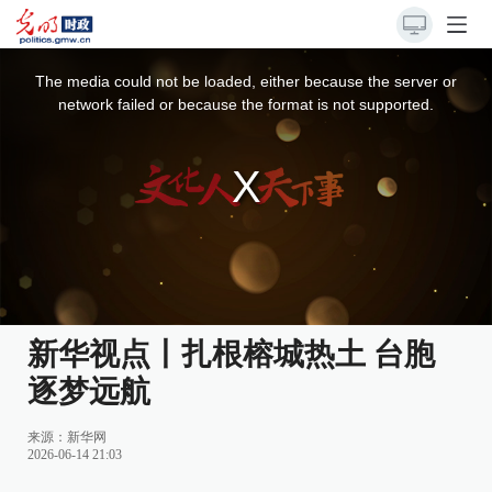
This
is
a
The media could not be loaded, either because the server or
modal
window.
network failed or because the format is not supported.
新华视点丨扎根榕城热土 台胞
逐梦远航
来源：
新华网
2026-06-14 21:03