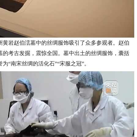
黄岩赵伯澐墓中的丝绸服饰吸引了众多参观者。赵伯
澐墓的考古发掘，震惊全国。墓中出土的丝绸服饰，囊括
为“南宋丝绸的活化石”“宋服之冠”。