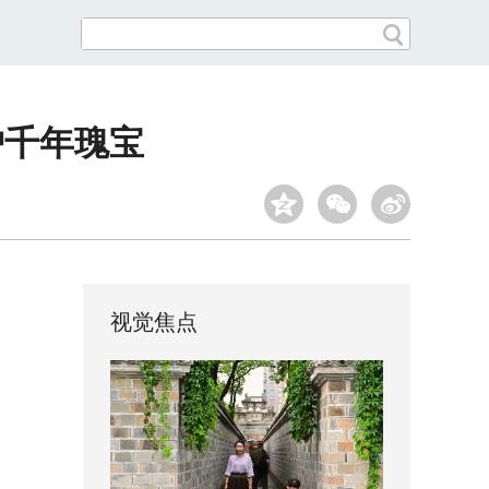
护千年瑰宝
视觉焦点