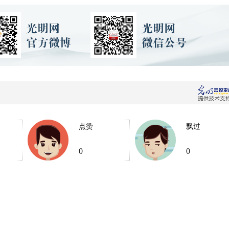
点赞
飘过
0
0