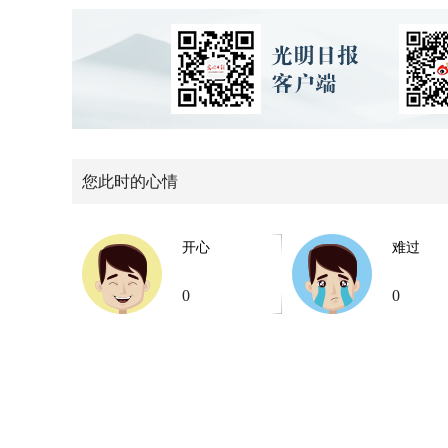
您此时的心情
开心
难过
0
0