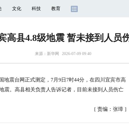
论
文化
科技
教育
宾高县4.8级地震 暂未接到人员
来源：
新华网
2026-07-09 09:40
国地震台网正式测定，7月9日7时44分，在四川宜宾市高
生4.8级地震。高县相关负责人告诉记者，目前未接到人员伤亡
[
责编：张璋
]