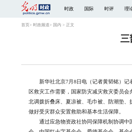
时政
国际
时评
理
首页
>
时政频道
>
国内
>
正文
三
新华社北京7月8日电（记者黄韬铭）记者
区救灾工作需要，国家防灾减灾救灾委员会
北调拨折叠床、夏凉被、毛巾被、防潮垫、
做好受灾群众安置救助和基本生活保障。
通过应急物资政社协同保障机制协调中国
会、中国红十字基金会、爱德基金会、基金