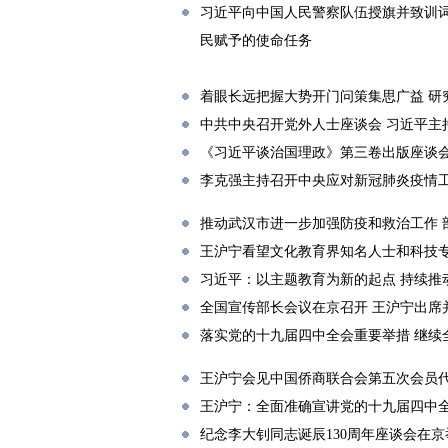
习近平向中国人民警察队伍授旗并致训词
民赋予的使命任务
着眼长远把握大势开门问策集思广益 研
中共中央召开党外人士座谈会 习近平主
《习近平谈治国理政》第三卷出版座谈
李克强主持召开中央应对新冠肺炎疫情
推动武汉市进一步加强防疫和救治工作 
王沪宁看望文化教育界知名人士和科技
习近平：以主题教育为新的起点 持续推
全国宣传部长会议在京召开 王沪宁出席
落实党的十九届四中全会重要举措 继续
王沪宁会见中国侨商联合会第五次会员
王沪宁：全面准确宣讲党的十九届四中全
纪念李大钊同志诞辰130周年座谈会在京