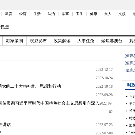
教育
经济
生活
法治
军事
卫生
健康
女人
文娱
情民意
独家策划
权威发布
政策解读
人事任免
聚焦港澳台
观
[值班
[值班
2022-12-17
[值班
2022-10-24
时
觉用党的二十大精神统一思想和行动
2022-10-18
2022-09-28
宣传贯彻习近平新时代中国特色社会主义思想引向深入
2022-09-
学
长
02
并讲话
2022-07-23
加
“
行
2022-07-08