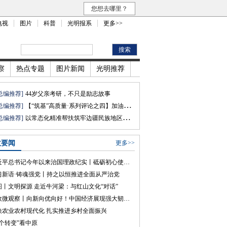
您想去哪里？
电视
图片
科普
光明报系
更多>>
察
热点专题
图片新闻
光明推荐
总编推荐]
44岁父亲考研，不只是励志故事
总编推荐]
【“筑基”高质量·系列评论之四】加油！让教育涵润出彩人生
总编推荐]
以常态化精准帮扶筑牢边疆民族地区共同富裕根基
政要闻
更多>>
习近平总书记今年以来治国理政纪实丨砥砺初心使命 把党建设得更加坚强有力
习新语·铸魂强党丨持之以恒推进全面从严治党
图丨文明探源 走近牛河梁：与红山文化“对话”
时政微观察丨向新向优向好！中国经济展现强大韧性和活力
快农业农村现代化 扎实推进乡村全面振兴
三个转变”看中原