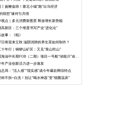
图丨扬鞭奋蹄！塞北小城“跑”出马经济
王的猜想”缘何引共情
华视点｜多元消费新图景 释放增长新势能
都高新区：三个维度书写产业“进化论”
乐故事：《戟》
月7日将迎来立秋 滋阴润肺的养生茶如何制作？
江十年行｜铜锣山矿区：又见“靠山吃山”
中国海油中长期FOB（二期）项目一号船“绿能川”命名交付
半年产业创新活力进一步激发
电总局：“活人感”“现实感”成今年爆款网综特点
管杯不拆=白洗！别让“喝水神器”变“细菌温床”