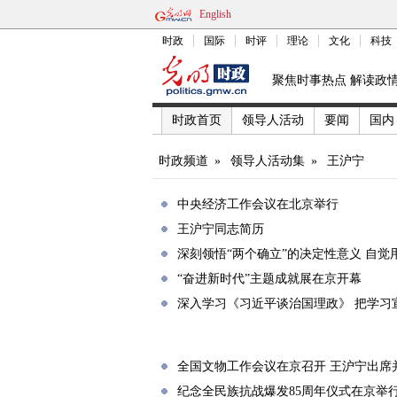
English
时政
国际
时评
理论
文化
科技
聚焦时事热点 解读政
时政首页
领导人活动
要闻
国内
时政频道
»
领导人活动集
»
王沪宁
中央经济工作会议在北京举行
王沪宁同志简历
深刻领悟“两个确立”的决定性意义 自
“奋进新时代”主题成就展在京开幕
深入学习《习近平谈治国理政》 把学习
全国文物工作会议在京召开 王沪宁出席
纪念全民族抗战爆发85周年仪式在京举