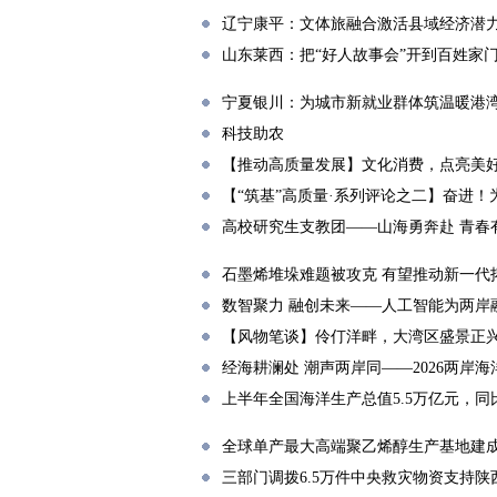
辽宁康平：文体旅融合激活县域经济潜
山东莱西：把“好人故事会”开到百姓家
宁夏银川：为城市新就业群体筑温暖港
科技助农
【推动高质量发展】文化消费，点亮美
【“筑基”高质量·系列评论之二】奋进
高校研究生支教团——山海勇奔赴 青春
石墨烯堆垛难题被攻克 有望推动新一代
数智聚力 融创未来——人工智能为两岸
【风物笔谈】伶仃洋畔，大湾区盛景正
经海耕澜处 潮声两岸同——2026两岸
上半年全国海洋生产总值5.5万亿元，同
全球单产最大高端聚乙烯醇生产基地建成
三部门调拨6.5万件中央救灾物资支持陕