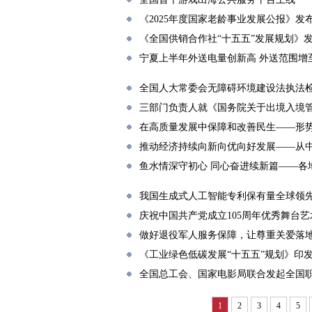
《2025年度国家老龄事业发展公报》
《全国供销合作社“十五五”发展规划》
宁夏上半年外送电量创新高 外送范围增至
全国人大常委会无障碍环境建设法执法
三部门负责人就《国务院关于出境入境
在高质量发展中保障和改善民生——形
推动经济持续向新向优向好发展——从
鱼水情深守初心 同心奋进续新篇——各
我国生成式人工智能专利保有量全球领
庆祝中国共产党成立105周年优秀舞台
做好退役军人服务保障，让尊重关爱落
《工业绿色低碳发展“十五五”规划》印
全国总工会、国家电影局联合发起全国
1
2
3
4
5