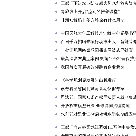
三部门下达农业防灾减灾和水利救灾资金2
青藏线上开启“流动的推普课堂”
【新知解码】菱方堆垛有什么用？
中国民航大学工程技术训练中心党委书记
百日千万招聘专项行动推出人工智能等
一批违规网络娱乐团播账号被从严处置
最高法发布典型案例 规范平台经营保护
我国首次开展碳效领跑者企业遴选
《科学规划促发展》出版发行
蔡奇看望慰问北戴河暑期休假专家
司法部、国家知识产权局负责人就《集
开放权重模型升温 全球协同治理提速—
水利部对黑龙江省启动洪水防御Ⅳ级应
三部门向吉林黑龙江调拨1.1万件中央救
全国首个游戏出海公共服务平台上线