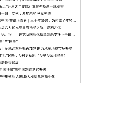
十五五”开局之年传统产业转型焕新一线观察
播一瞬丨立秋：夏犹未尽 秋意初临
何以中国·非遗正青春｜三千年黎锦，为何成了年轻人的“新饭碗”？
三点六万亿元增量看动能之新、结构之优
准、稳、狠——速览我国深化扫黑除恶专项斗争最新部署
事”与“国事”
频丨多地购车补贴再加码 助力汽车消费市场升温
遗“活”起来，乡村更精彩（乡里乡亲那些事）
雨磨砺香如故
“中国神器”看中国制造迭代升级
资密集落地 AI视频大模型竞速商业化