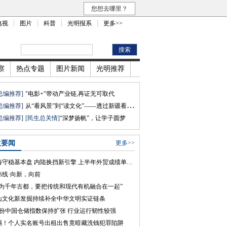
您想去哪里？
电视
图片
科普
光明报系
更多>>
察
热点专题
图片新闻
光明推荐
总编推荐]
"电影+"带动产业链,再证无可取代
总编推荐]
从“看风景”到“读文化”——透过新疆看“访古游”升温
总编推荐]
[民生总关情]
“深梦扬帆”，让学子圆梦
政要闻
更多>>
沿海守稳基本盘 内陆换挡新引擎 上半年外贸成绩单见证产业提质跃迁
纬线·向新，向前
作为千年古都，要把传统和现代有机融合在一起”
山文化新发掘持续补全中华文明实证链条
月份中国仓储指数保持扩张 行业运行韧性较强
惕！个人实名账号出租出售竟暗藏洗钱犯罪陷阱