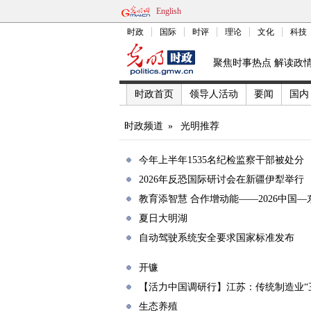
English
时政
国际
时评
理论
文化
科技
聚焦时事热点 解读政
时政首页
领导人活动
要闻
国内
时政频道
»
光明推荐
今年上半年1535名纪检监察干部被处分
2026年反恐国际研讨会在新疆伊犁举行
教育添智慧 合作增动能——2026中国
夏日大明湖
自动驾驶系统安全要求国家标准发布
开镰
【活力中国调研行】江苏：传统制造业“
生态养殖