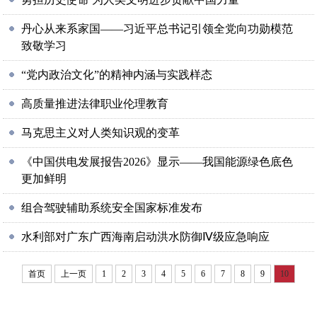
丹心从来系家国——习近平总书记引领全党向功勋模范
致敬学习
“党内政治文化”的精神内涵与实践样态
高质量推进法律职业伦理教育
马克思主义对人类知识观的变革
《中国供电发展报告2026》显示——我国能源绿色底色
更加鲜明
组合驾驶辅助系统安全国家标准发布
水利部对广东广西海南启动洪水防御Ⅳ级应急响应
首页
上一页
1
2
3
4
5
6
7
8
9
10