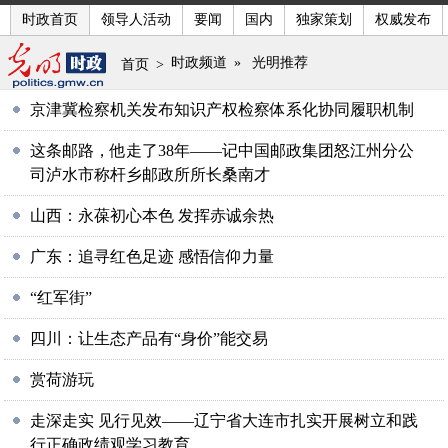
时政首页
领导人活动
要闻
国内
独家策划
权威发布
时政频道
»
光明推荐
首页
>
京津冀检察机关发布知识产权检察体系化协同履职机制
这条邮路，他走了38年——记中国邮政集团怒江州分公
司泸水市称杆乡邮政所所长桑南才
山西：永葆初心本色 发挥赤诚余热
广东：追寻红色足迹 感悟信仰力量
“红军街”
四川：让生态产品有“身价”能交易
赏荷游玩
走深走实 见行见效——辽宁省大连市扎实开展树立和践
行正确政绩观学习教育