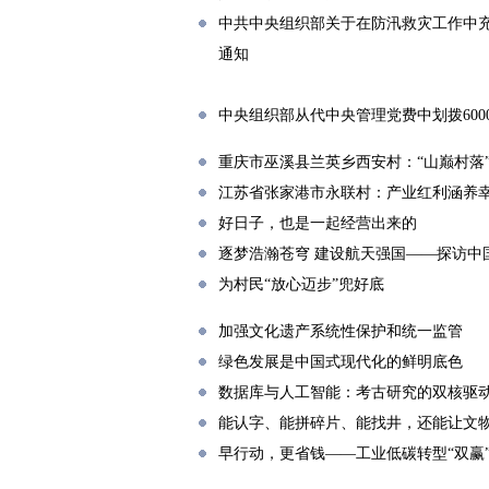
中共中央组织部关于在防汛救灾工作中
通知
中央组织部从代中央管理党费中划拨60
重庆市巫溪县兰英乡西安村：“山巅村落”
江苏省张家港市永联村：产业红利涵养
好日子，也是一起经营出来的
逐梦浩瀚苍穹 建设航天强国——探访中
为村民“放心迈步”兜好底
加强文化遗产系统性保护和统一监管
绿色发展是中国式现代化的鲜明底色
数据库与人工智能：考古研究的双核驱
能认字、能拼碎片、能找井，还能让文物
早行动，更省钱——工业低碳转型“双赢