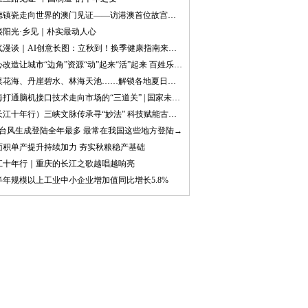
景德镇瓷走向世界的澳门见证——访港澳首位故宫太和学者、澳门文物专家赵强
缕阳光·乡见｜朴实最动人心
节气漫谈｜AI创意长图：立秋到！换季健康指南来了！
暖心改造让城市“边角”资源“动”起来“活”起来 百姓乐享“小而美”运动空间
油菜花海、丹崖碧水、林海天池……解锁各地夏日限定体验
上海打通脑机接口技术走向市场的“三道关” | 国家未来产业地图
（长江十年行）三峡文脉传承寻“妙法” 科技赋能古迹更“年轻”
月台风生成登陆全年最多 最常在我国这些地方登陆→
面积单产提升持续加力 夯实秋粮稳产基础
江十年行｜重庆的长江之歌越唱越响亮
半年规模以上工业中小企业增加值同比增长5.8%