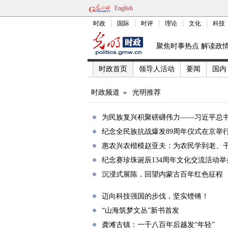
English
时政
国际
时评
理论
文化
科技
聚焦时事热点 解读政
时政首页
领导人活动
要闻
国内
时政频道
»
光明推荐
为民族复兴积聚磅礴伟力——习近平总
纪念全民族抗战爆发89周年仪式在京举行
惠农兴农楷模赵亚夫：为农民学到老、
纪念赛珍珠诞辰134周年文化交流活动举
沉浸式展陈，回望内蒙古百年红色征程
迈向科技强国的步伐，坚实铿锵！
“山海筑梦文丛”新书首发
龚滩古镇：一千八百年后越发“年轻”