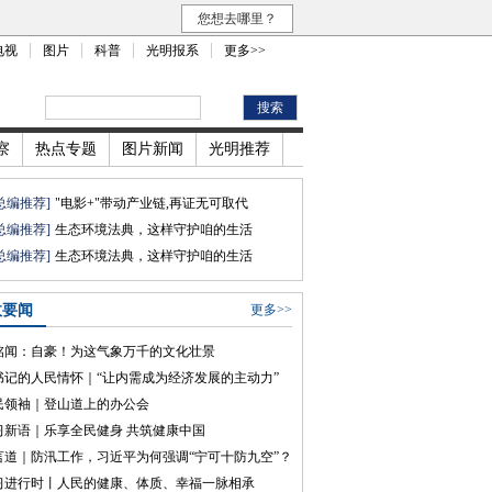
您想去哪里？
电视
图片
科普
光明报系
更多>>
察
热点专题
图片新闻
光明推荐
总编推荐]
"电影+"带动产业链,再证无可取代
总编推荐]
生态环境法典，这样守护咱的生活
总编推荐]
生态环境法典，这样守护咱的生活
政要闻
更多>>
铭闻：自豪！为这气象万千的文化壮景
书记的人民情怀｜“让内需成为经济发展的主动力”
民领袖｜登山道上的办公会
习新语｜乐享全民健身 共筑健康中国
言道｜防汛工作，习近平为何强调“宁可十防九空”？
习进行时丨人民的健康、体质、幸福一脉相承