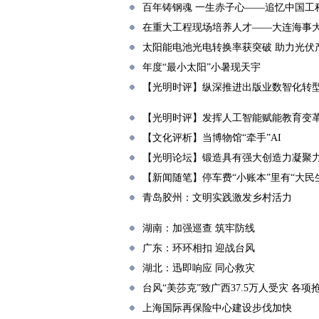
百年铸钢魂 一生赤子心——追忆中国工
在重大工程现场培养人才——大连海事
太阳能电池光电转换率获突破 助力光伏
年度“最小太阳”小暑现天宇
【光明时评】纵深推进出版业数智化转
【光明时评】发挥人工智能赋能教育变
【文化评析】当博物馆“牵手”AI
【光明论坛】锻造具有强大创造力凝聚
【新闻随笔】停车费“小账本”里有“大民
青岛胶州：文明实践激发乡村活力
湖南：加强巡查 筑牢防线
广东：环环相扣 迎战台风
湖北：迅即响应 同心救灾
台风“美莎克”致广西37.5万人受灾 各
上海国际再保险中心建设步伐加快