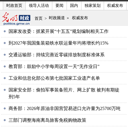
时政首页
领导人活动
要闻
国内
独家策划
权威发布
时政频道
»
权威发布
首页
>
国家发改委：抓紧开展“十五五”规划编制相关工作
到2027年我国集装箱铁水联运量年均将增长约15%
交通运输部：持续完善近零碳排放制度标准体系
教育部：鼓励中小学每周设置一天“无作业日”
工业和信息化部公布第七批国家工业遗产名单
国家安全部：偷拍军事装备照片、网上扩散 被判有期徒
刑5年
商务部：2026年原油非国营贸易进口允许量为25700万吨
三部门调整海南离岛旅客免税购物政策