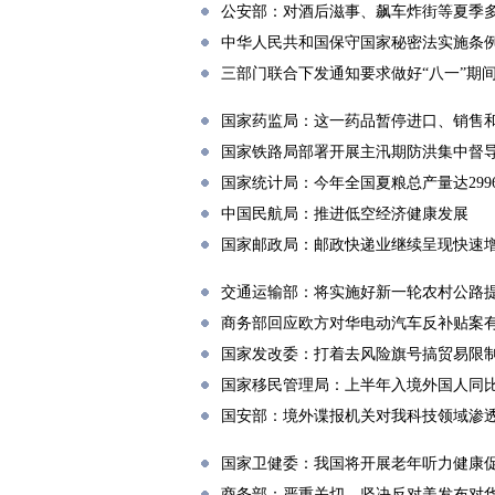
公安部：对酒后滋事、飙车炸街等夏季多
中华人民共和国保守国家秘密法实施条
三部门联合下发通知要求做好“八一”期
国家药监局：这一药品暂停进口、销售
国家铁路局部署开展主汛期防洪集中督
国家统计局：今年全国夏粮总产量达299
中国民航局：推进低空经济健康发展
国家邮政局：邮政快递业继续呈现快速
交通运输部：将实施好新一轮农村公路
商务部回应欧方对华电动汽车反补贴案
国家发改委：打着去风险旗号搞贸易限
国家移民管理局：上半年入境外国人同比增1
国安部：境外谍报机关对我科技领域渗
国家卫健委：我国将开展老年听力健康
商务部：严重关切、坚决反对美发布对