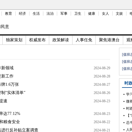
教育
经济
生活
法治
军事
卫生
健康
女人
文娱
情民意
独家策划
权威发布
政策解读
人事任免
聚焦港澳台
观
[值班
[值班
作新领域
2024-08-29
[值班
更新工作
2024-08-28
时
1.6万张
2024-08-27
制“实体清单”
2024-08-26
学
提速
2024-08-23
微
达77.12%
2024-08-23
线和粮食安全
2024-08-22
总
人
品进行反补贴立案调查
2024-08-21