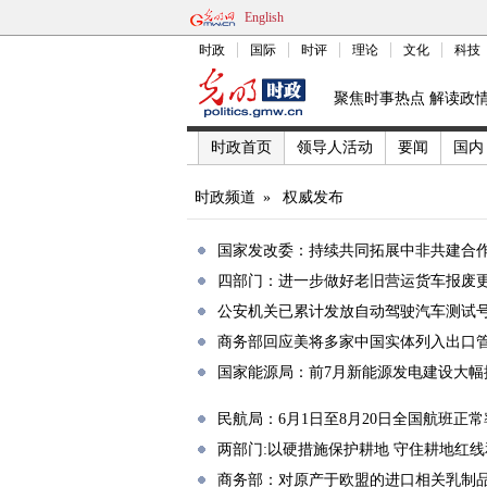
English
时政
国际
时评
理论
文化
科技
聚焦时事热点 解读政
时政首页
领导人活动
要闻
国内
时政频道
»
权威发布
国家发改委：持续共同拓展中非共建合
四部门：进一步做好老旧营运货车报废
公安机关已累计发放自动驾驶汽车测试号牌
商务部回应美将多家中国实体列入出口管
国家能源局：前7月新能源发电建设大幅
民航局：6月1日至8月20日全国航班正常率
两部门:以硬措施保护耕地 守住耕地红
商务部：对原产于欧盟的进口相关乳制