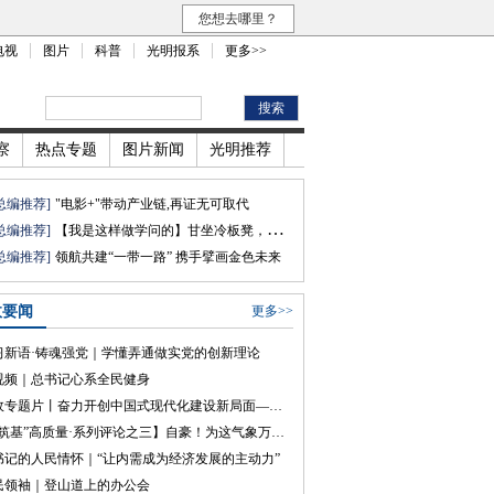
您想去哪里？
电视
图片
科普
光明报系
更多>>
察
热点专题
图片新闻
光明推荐
总编推荐]
"电影+"带动产业链,再证无可取代
总编推荐]
【我是这样做学问的】甘坐冷板凳，实践中求真知
总编推荐]
领航共建“一带一路” 携手擘画金色未来
政要闻
更多>>
习新语·铸魂强党｜学懂弄通做实党的创新理论
视频｜总书记心系全民健身
时政专题片丨奋力开创中国式现代化建设新局面——习近平总书记今年以来治国理政纪实
【“筑基”高质量·系列评论之三】自豪！为这气象万千的文化壮景
书记的人民情怀｜“让内需成为经济发展的主动力”
民领袖｜登山道上的办公会