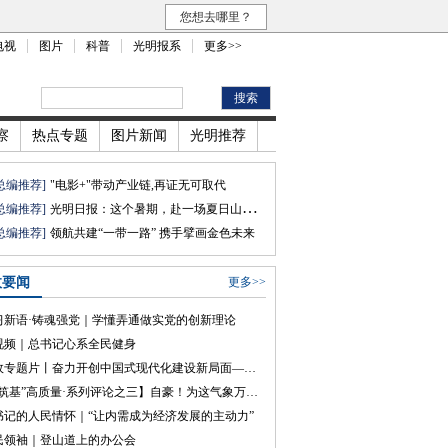
您想去哪里？
电视
图片
科普
光明报系
更多>>
察
热点专题
图片新闻
光明推荐
总编推荐]
"电影+"带动产业链,再证无可取代
总编推荐]
光明日报：这个暑期，赴一场夏日山海之约
总编推荐]
领航共建“一带一路” 携手擘画金色未来
政要闻
更多>>
习新语·铸魂强党｜学懂弄通做实党的创新理论
视频｜总书记心系全民健身
时政专题片丨奋力开创中国式现代化建设新局面——习近平总书记今年以来治国理政纪实
【“筑基”高质量·系列评论之三】自豪！为这气象万千的文化壮景
书记的人民情怀｜“让内需成为经济发展的主动力”
民领袖｜登山道上的办公会