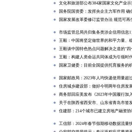
文化和旅游部公布384家国家文化产业
国务院国资委：发挥央企主力军作用 确
国家发展改革委修订监管办法 规范可再
市场监管总局共归集各类涉企信用信息117
王毅：中国将坚定做世界的和平力量、
王毅谈中国特色热点问题解决之道的“四
王毅：构建人类命运共同体成为引领时
国家卫健委：目前全国提供托育服务的机
国家邮政局：2023年人均快递使用量超过
住房城乡建设部：做好今明两年住房发
商务部回应美发布《2023年中国履行加
关于在陕西省西安市、山东省青岛市签发
住建部：214个城市已建立房地产融资协
工信部：2024年春节假期移动数据流量
公安部交管局提示：春运返程应尽量避