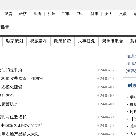
教育
经济
生活
法治
军事
卫生
健康
女人
文娱
情民意
独家策划
权威发布
政策解读
人事任免
聚焦港澳台
观
[值班
[值班
“拼”出来的
2024-05-16
[值班
老机构预收费监管工作机制
2024-05-10
时
水规模化建设
2024-05-09
报》发布
2024-05-09
学
生超警洪水
2024-05-09
微
实现两位数增长
2024-04-30
境中国游客加强安全防范
2024-04-29
总
人
柚等农渔产品输入大陆
2024-04-28