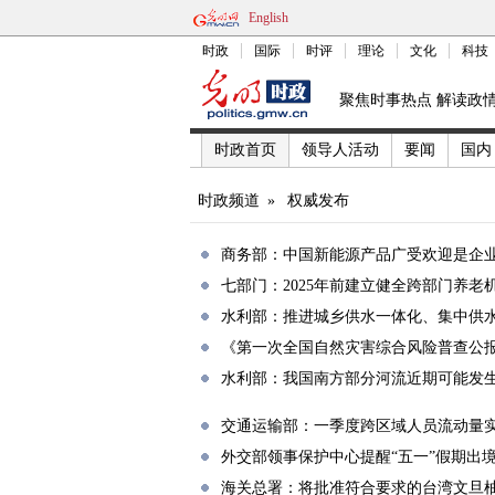
English
时政
国际
时评
理论
文化
科技
聚焦时事热点 解读政
时政首页
领导人活动
要闻
国内
时政频道
»
权威发布
商务部：中国新能源产品广受欢迎是企业
七部门：2025年前建立健全跨部门养
水利部：推进城乡供水一体化、集中供
《第一次全国自然灾害综合风险普查公
水利部：我国南方部分河流近期可能发
交通运输部：一季度跨区域人员流动量
外交部领事保护中心提醒“五一”假期出
海关总署：将批准符合要求的台湾文旦