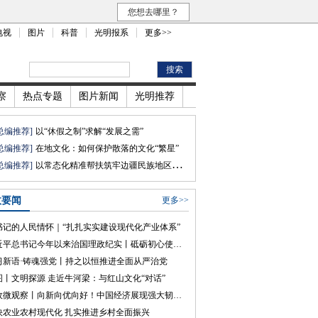
您想去哪里？
电视
图片
科普
光明报系
更多>>
察
热点专题
图片新闻
光明推荐
总编推荐]
以“休假之制”求解“发展之需”
总编推荐]
在地文化：如何保护散落的文化“繁星”
总编推荐]
以常态化精准帮扶筑牢边疆民族地区共同富裕根基
政要闻
更多>>
书记的人民情怀｜“扎扎实实建设现代化产业体系”
习近平总书记今年以来治国理政纪实丨砥砺初心使命 把党建设得更加坚强有力
习新语·铸魂强党丨持之以恒推进全面从严治党
图丨文明探源 走近牛河梁：与红山文化“对话”
时政微观察丨向新向优向好！中国经济展现强大韧性和活力
快农业农村现代化 扎实推进乡村全面振兴