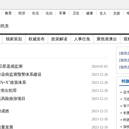
教育
经济
生活
法治
军事
卫生
健康
女人
文娱
情民意
独家策划
权威发布
政策解读
人事任免
聚焦港澳台
观
[值班
[值班
卫星遥感监测
2024-01-02
[值班
传染病监测预警体系建设
2023-12-28
时
N+X”政策体系
2023-12-28
等突出犯罪
2023-12-28
总
高风险旅游项目
2023-12-25
学
极成效
2023-12-25
长
2023-12-18
加
质量发展
2023-12-16