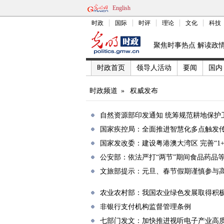
English
时政
国际
时评
理论
文化
科技
聚焦时事热点 解读政
时政首页
领导人活动
要闻
国内
时政频道
»
权威发布
自然资源部印发通知 统筹规范耕地保护
国家疾控局：全面推进智慧化多点触发
国家发改委：建设粤港澳大湾区 完善“1+
公安部：依法严打“两节”期间食品药品
文旅部提示：元旦、春节假期谨慎参与
农业农村部：我国农业绿色发展取得积
非银行支付机构监督管理条例
七部门发文：加快推进视听电子产业高