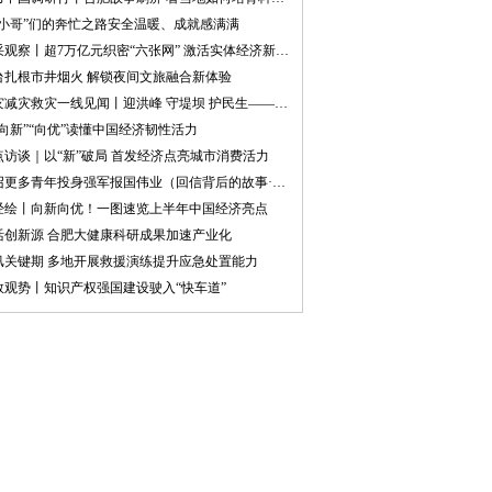
“小哥”们的奔忙之路安全温暖、成就感满满
晶采观察丨超7万亿元织密“六张网” 激活实体经济新动能
台扎根市井烟火 解锁夜间文旅融合新体验
防灾减灾救灾一线见闻丨迎洪峰 守堤坝 护民生——黑龙江防汛抗洪一线见闻
“向新”“向优”读懂中国经济韧性活力
点访谈｜以“新”破局 首发经济点亮城市消费活力
感召更多青年投身强军报国伟业（回信背后的故事·传承红色基因）
经绘丨向新向优！一图速览上半年中国经济亮点
活创新源 合肥大健康科研成果加速产业化
汛关键期 多地开展救援演练提升应急处置能力
数观势丨知识产权强国建设驶入“快车道”