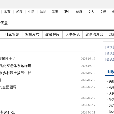
教育
经济
生活
法治
军事
卫生
健康
女人
文娱
情民意
独家策划
权威发布
政策解读
人事任免
聚焦港澳台
观
[值班
[值班
贸韧性十足
2026-06-12
[值班
代化应急体系这样建
2026-06-12
时
春在乡村沃土拔节生长
2026-06-12
间
2026-06-12
关
的全面领导
2026-06-12
总
人
2026-06-12
学
2026-06-12
习
学
将带来什么
2026-06-11