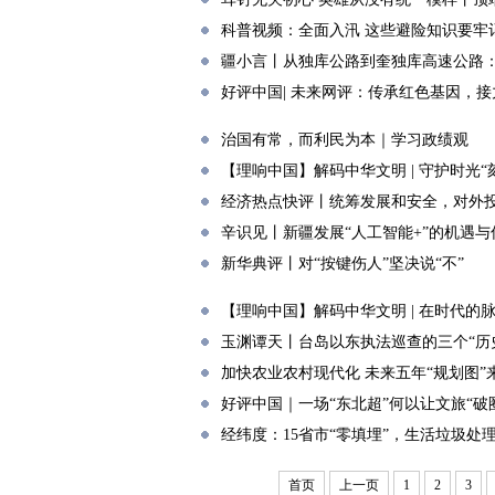
科普视频：全面入汛 这些避险知识要牢
疆小言丨从独库公路到奎独库高速公路：“
好评中国| 未来网评：传承红色基因，
治国有常，而利民为本｜学习政绩观
【理响中国】解码中华文明 | 守护时光
经济热点快评丨统筹发展和安全，对外
辛识见丨新疆发展“人工智能+”的机遇与
新华典评丨对“按键伤人”坚决说“不”
【理响中国】解码中华文明 | 在时代
玉渊谭天丨台岛以东执法巡查的三个“历
加快农业农村现代化 未来五年“规划图”
好评中国｜一场“东北超”何以让文旅“破
经纬度：15省市“零填埋”，生活垃圾处
首页
上一页
1
2
3