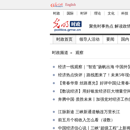
English
时政
国际
时评
理论
文化
科技
聚焦时事热点 解读政
时政首页
领导人活动
要闻
国内
时政频道
»
观察
经济一线观察｜“智造”扬帆出海 中国外
经济热点快评｜路线图来了！未来5年现
【青春华章 丝路逐光】好评中国|让青
【数说经济】用好银发经济巨大增量空
奔腾中国·质胜未来丨加强党对经济工作
江脉新途 三峡新通道畅连万里长江
前五月个税收入怎么看（读数）
中国经济信心说丨三峡“超级工程”上新