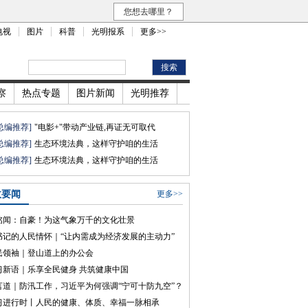
您想去哪里？
电视
图片
科普
光明报系
更多>>
察
热点专题
图片新闻
光明推荐
总编推荐]
"电影+"带动产业链,再证无可取代
总编推荐]
生态环境法典，这样守护咱的生活
总编推荐]
生态环境法典，这样守护咱的生活
政要闻
更多>>
铭闻：自豪！为这气象万千的文化壮景
书记的人民情怀｜“让内需成为经济发展的主动力”
民领袖｜登山道上的办公会
习新语｜乐享全民健身 共筑健康中国
言道｜防汛工作，习近平为何强调“宁可十防九空”？
习进行时丨人民的健康、体质、幸福一脉相承