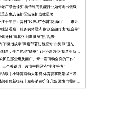
50年老厂绿色蝶变 看传统高耗能行业如何走出低碳新路
国重点生态保护区域保护成效显著
（长江十年行）昔日“垃圾坡”今朝“花满山”——谁让重庆江畔山村“美”成好日子？
中经济观察丨服务实体经济 财政金融打出“组合拳”
民健身日 南北齐上阵 健身“热”起来
多部门“攥指成拳”调度部署防范应对“白海豚”登陆 全力以赴护民生保安全
共享制造，生产也能“拼单”（经济新方位·制造业新趋势）
紧紧抓住那些惠及面广、牵一发而动全身的工作”
见·三个关键词，读懂中国经济“半年答卷”
焦点访谈｜小球赛撬动大消费 体育赛事激活城市发展新动能
新思想引领新征程丨服务消费扩容升级 激发内需新活力