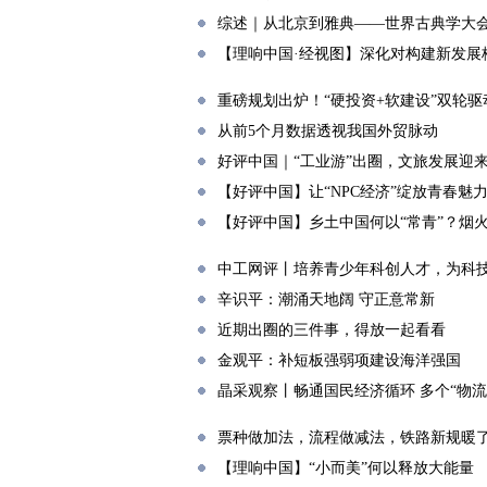
综述｜从北京到雅典——世界古典学大
【理响中国·经视图】深化对构建新发展
重磅规划出炉！“硬投资+软建设”双轮驱
从前5个月数据透视我国外贸脉动
好评中国｜“工业游”出圈，文旅发展迎
【好评中国】让“NPC经济”绽放青春魅
【好评中国】乡土中国何以“常青”？烟
中工网评丨培养青少年科创人才，为科
辛识平：潮涌天地阔 守正意常新
近期出圈的三件事，得放一起看看
金观平：补短板强弱项建设海洋强国
晶采观察丨畅通国民经济循环 多个“物
票种做加法，流程做减法，铁路新规暖
【理响中国】“小而美”何以释放大能量