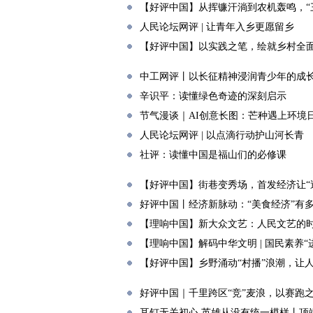
【好评中国】从挥镰汗淌到农机轰鸣，“
人民论坛网评 | 让青年入乡更愿留乡
【好评中国】以实践之笔，绘就乡村全
中工网评丨以长征精神浸润青少年的成
辛识平：读懂绿色奇迹的深刻启示
节气漫谈｜AI创意长图：芒种遇上环境
人民论坛网评 | 以点滴行动护山河长青
社评：读懂中国是福山们的必修课
【好评中国】街巷变秀场，首发经济让“逛
好评中国丨经济新脉动：“美食经济”有多
【理响中国】新大众文艺：人民文艺的
【理响中国】解码中华文明 | 国民素养
【好评中国】乡野涌动“村播”浪潮，让
好评中国｜千里跨区“竞”麦浪，以赛跑
耳钉无关初心 英雄从没有统一模样丨顶