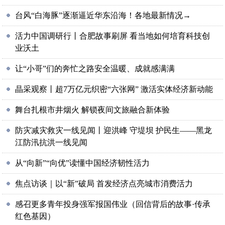
台风“白海豚”逐渐逼近华东沿海！各地最新情况→
活力中国调研行丨合肥故事刷屏 看当地如何培育科技创
业沃土
让“小哥”们的奔忙之路安全温暖、成就感满满
晶采观察丨超7万亿元织密“六张网” 激活实体经济新动能
舞台扎根市井烟火 解锁夜间文旅融合新体验
防灾减灾救灾一线见闻丨迎洪峰 守堤坝 护民生——黑龙
江防汛抗洪一线见闻
从“向新”“向优”读懂中国经济韧性活力
焦点访谈｜以“新”破局 首发经济点亮城市消费活力
感召更多青年投身强军报国伟业（回信背后的故事·传承
红色基因）