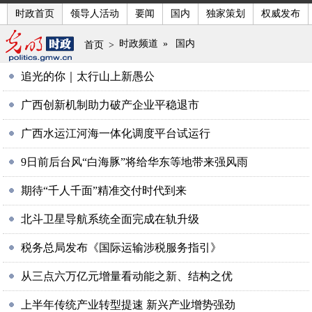
时政首页
领导人活动
要闻
国内
独家策划
权威发布
时政频道
»
国内
首页
>
追光的你｜太行山上新愚公
广西创新机制助力破产企业平稳退市
广西水运江河海一体化调度平台试运行
9日前后台风“白海豚”将给华东等地带来强风雨
期待“千人千面”精准交付时代到来
北斗卫星导航系统全面完成在轨升级
税务总局发布《国际运输涉税服务指引》
从三点六万亿元增量看动能之新、结构之优
上半年传统产业转型提速 新兴产业增势强劲