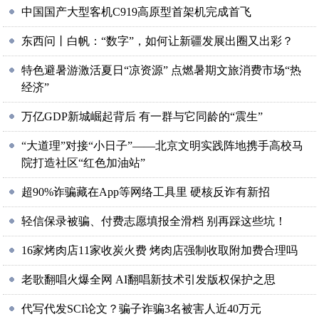
中国国产大型客机C919高原型首架机完成首飞
东西问丨白帆：“数字”，如何让新疆发展出圈又出彩？
特色避暑游激活夏日“凉资源” 点燃暑期文旅消费市场“热
经济”
万亿GDP新城崛起背后 有一群与它同龄的“震生”
“大道理”对接“小日子”——北京文明实践阵地携手高校马
院打造社区“红色加油站”
超90%诈骗藏在App等网络工具里 硬核反诈有新招
轻信保录被骗、付费志愿填报全滑档 别再踩这些坑！
16家烤肉店11家收炭火费 烤肉店强制收取附加费合理吗
老歌翻唱火爆全网 AI翻唱新技术引发版权保护之思
代写代发SCI论文？骗子诈骗3名被害人近40万元